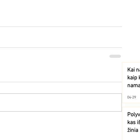
Kai n
kaip 
namai
04-29
Polyv
kas i
žinia