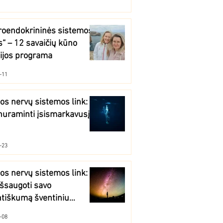
roendokrininės sistemos
“ – 12 savaičių kūno
ijos programa
-11
os nervų sistemos link:
nuraminti įsismarkavusį
-23
os nervų sistemos link:
išsaugoti savo
tiškumą šventiniu
tarpiu?
-08