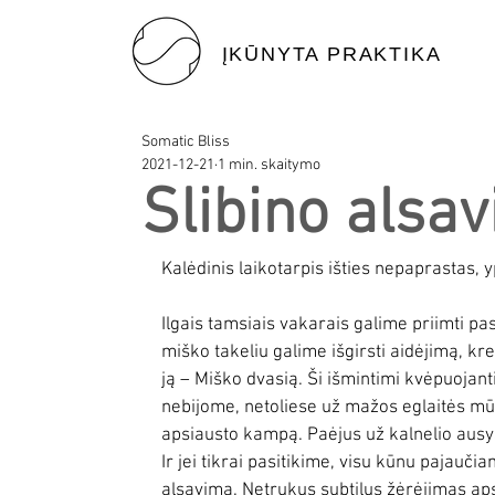
ĮKŪNYTA PRAKTIKA
Somatic Bliss
2021-12-21
1 min. skaitymo
Slibino alsa
Kalėdinis laikotarpis išties nepaprastas, y
Ilgais tamsiais vakarais galime priimti pa
miško takeliu galime išgirsti aidėjimą, kr
ją – Miško dvasią. Ši išmintimi kvėpuojant
nebijome, netoliese už mažos eglaitės m
apsiausto kampą. Paėjus už kalnelio ausy
Ir jei tikrai pasitikime, visu kūnu pajauči
alsavimą. Netrukus subtilus žėrėjimas apsup