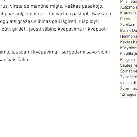
Prisiliet
srus, virsta deimantine migla. Kažkas pasakojo, 
Autizmo 
Klausyti
tą pasaulį, o nasrai – tai vartai į paslaptį. Kažkada 
Polyvagal
ų atsigręžęs slibinas gali išgirsti ir išpildyti 
Sveika n
būti, girdėti, jausti slibino kvėpavimą ir kvėpuoti 
Baimė
Du
Hormona
Kaklas
K
Kūrybinis
kėjimo, jausdami kvėpavimą - sergėdami savo vidinį 
Pasitikėj
nčiais šalia.  
Program
Saulės r
Somatinės
Tyrinėji
vidinis d
Šventinis
“Žmogus.