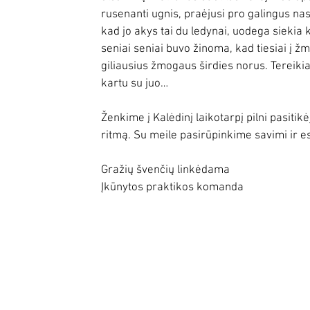
rusenanti ugnis, praėjusi pro galingus na
kad jo akys tai du ledynai, uodega siekia ki
seniai seniai buvo žinoma, kad tiesiai į žmog
giliausius žmogaus širdies norus. Tereikia 
kartu su juo…  
Ženkime į Kalėdinį laikotarpį pilni pasiti
ritmą. Su meile pasirūpinkime savimi ir esa
Gražių švenčių linkėdama 
Įkūnytos praktikos komanda