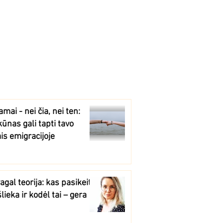
amai - nei čia, nei ten:
kūnas gali tapti tavo
s emigracijoje
agal teorija: kas pasikeitė,
šlieka ir kodėl tai – gera