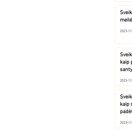
Sveik
meilė
2023-11
Sveik
kaip 
santy
2023-11
Sveik
kaip 
padėt
jėgo
2023-11