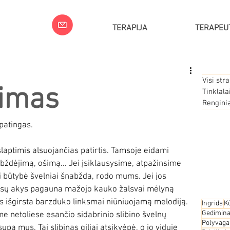
TERAPIJA
TERAPEU
Visi stra
vimas
Tinklala
Rengini
patingas. 
slaptimis alsuojančias patirtis. Tamsoje eidami 
ebždėjimą, ošimą... Jei įsiklausysime, atpažinsime 
i būtybė švelniai šnabžda, rodo mums. Jei jos 
ūsų akys pagauna mažojo kauko žalsvai mėlyną 
s išgirsta barzduko linksmai niūniuojamą melodiją. 
Ingrida
K
Gedimin
ame netoliese esančio sidabrinio slibino švelnų 
Polyvaga
a mus. Tai slibinas giliai atsikvėpė, o jo viduje 