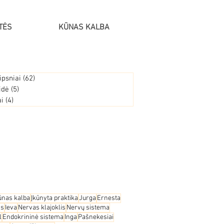
TĖS
KŪNAS KALBA
ipsniai
(62)
62 įrašai
idė
(5)
5 įrašai
ai
(4)
4 įrašai
ūnas kalba
Įkūnyta praktika
Jurga
Ernesta
as
Ieva
Nervas klajoklis
Nervų sistema
l
Endokrininė sistema
Inga
Pašnekesiai