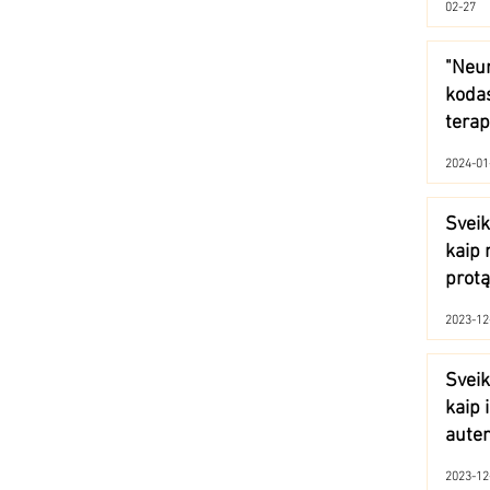
02-27
"Neu
kodas
terap
2024-01
Sveik
kaip 
protą
2023-12
Sveik
kaip 
auten
laiko
2023-12