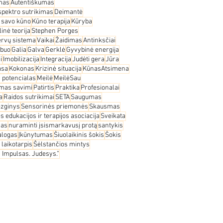
imas
Autentiškumas
spektro sutrikimas
Deimantė
s savo kūno
Kūno terapija
Kūryba
inė teorija
Stephen Porges
ervų sistema
Vaikai
Žaidimas
Antinksčiai
buo
Galia
Galva
Gerklė
Gyvybinė energija
i
Imobilizacija
Integracija
Judėti gera
Jūra
asa
Kokonas
Krizinė situacija
KūnasAtsimena
 potencialas
Meilė
MeilėSau
imas savimi
Patirtis
Praktika
Profesionalai
a
Raidos sutrikimai
SETA
Saugumas
ezginys
Sensorinės priemonės
Skausmas
 edukacijos ir terapijos asociacija
Sveikata
mas
nuraminti įsismarkavusį protą
santykis
ialogas
Įkūnytumas
Šiuolaikinis šokis
Šokis
 laikotarpis
Šėlstančios mintys
 Impulsas. Judesys.”