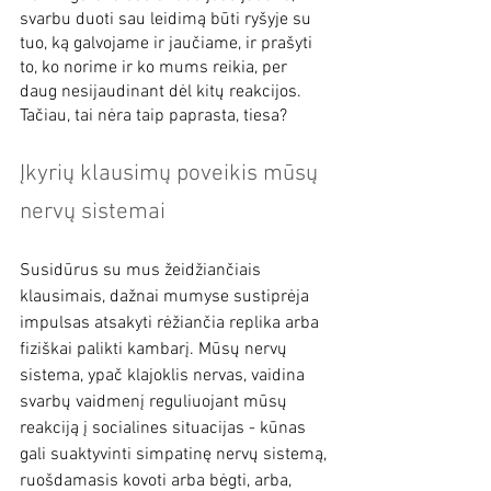
svarbu duoti sau leidimą būti ryšyje su 
tuo, ką galvojame ir jaučiame, ir prašyti 
to, ko norime ir ko mums reikia, per 
daug nesijaudinant dėl kitų reakcijos. 
Tačiau, tai nėra taip paprasta, tiesa?
Įkyrių klausimų poveikis mūsų 
nervų sistemai
Susidūrus su mus žeidžiančiais 
klausimais, dažnai mumyse sustiprėja 
impulsas atsakyti rėžiančia replika arba 
fiziškai palikti kambarį. Mūsų nervų 
sistema, ypač klajoklis nervas, vaidina 
svarbų vaidmenį reguliuojant mūsų 
reakciją į socialines situacijas - kūnas 
gali suaktyvinti simpatinę nervų sistemą, 
ruošdamasis kovoti arba bėgti, arba, 