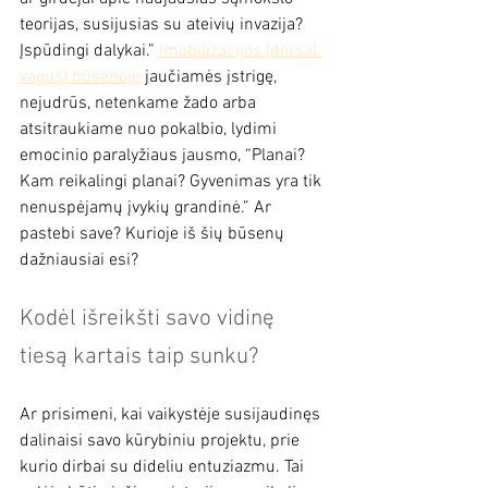
teorijas, susijusias su ateivių invazija? 
Įspūdingi dalykai.” 
Imobilizacijos (dorsal 
vagus) būsenoje
 jaučiamės įstrigę, 
nejudrūs, netenkame žado arba 
atsitraukiame nuo pokalbio, lydimi 
emocinio paralyžiaus jausmo, “Planai? 
Kam reikalingi planai? Gyvenimas yra tik 
nenuspėjamų įvykių grandinė.” Ar 
pastebi save? Kurioje iš šių būsenų 
dažniausiai esi?
Kodėl išreikšti savo vidinę 
tiesą kartais taip sunku?
Ar prisimeni, kai vaikystėje susijaudinęs 
dalinaisi savo kūrybiniu projektu, prie 
kurio dirbai su dideliu entuziazmu. Tai 