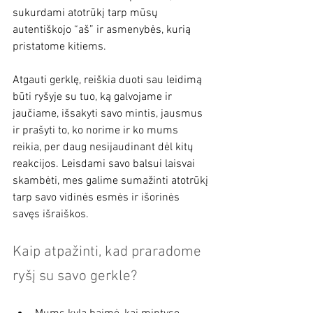
sukurdami atotrūkį tarp mūsų 
autentiškojo “aš” ir asmenybės, kurią 
pristatome kitiems.
Atgauti gerklę, reiškia duoti sau leidimą 
būti ryšyje su tuo, ką galvojame ir 
jaučiame, išsakyti savo mintis, jausmus 
ir prašyti to, ko norime ir ko mums 
reikia, per daug nesijaudinant dėl kitų 
reakcijos. Leisdami savo balsui laisvai 
skambėti, mes galime sumažinti atotrūkį 
tarp savo vidinės esmės ir išorinės 
savęs išraiškos.
Kaip atpažinti, kad praradome 
ryšį su savo gerkle?