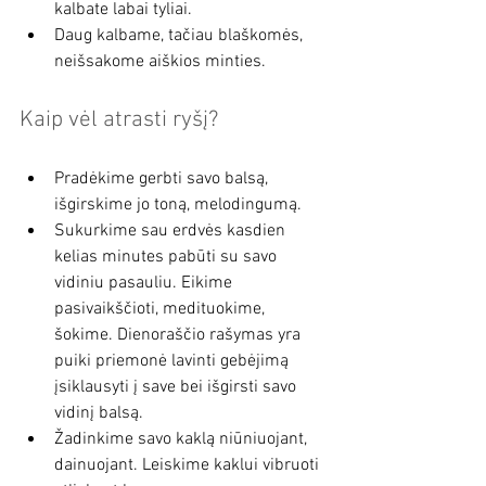
kalbate labai tyliai. 
Daug kalbame, tačiau blaškomės, 
neišsakome aiškios minties.
Kaip vėl atrasti ryšį?
Pradėkime gerbti savo balsą, 
išgirskime jo toną, melodingumą.
Sukurkime sau erdvės kasdien 
kelias minutes pabūti su savo 
vidiniu pasauliu. Eikime 
pasivaikščioti, medituokime, 
šokime. Dienoraščio rašymas yra 
puiki priemonė lavinti gebėjimą 
įsiklausyti į save bei išgirsti savo 
vidinį balsą.
Žadinkime savo kaklą niūniuojant, 
dainuojant. Leiskime kaklui vibruoti 