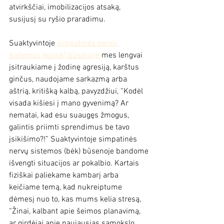
atvirkščiai, imobilizacijos atsaką, 
susijusį su ryšio praradimu. 
Suaktyvintoje 
simpatinės nervų 
sistemos (kovok) būsenoje
 mes lengvai 
įsitraukiame į žodinę agresiją, karštus 
ginčus, naudojame sarkazmą arba 
aštrią, kritišką kalbą, pavyzdžiui, “Kodėl 
visada kišiesi į mano gyvenimą? Ar 
nematai, kad esu suaugęs žmogus, 
galintis priimti sprendimus be tavo 
įsikišimo?!” Suaktyvintoje simpatinės 
nervų sistemos (bėk) būsenoje bandome 
išvengti situacijos ar pokalbio. Kartais 
fiziškai paliekame kambarį arba 
keičiame temą, kad nukreiptume 
dėmesį nuo to, kas mums kelia stresą, 
“Žinai, kalbant apie šeimos planavimą, 
ar girdėjai apie naujausias sąmokslo 