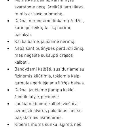
Mums kyla baimė, kai mintyse 
svarstome norą išreikšti tam tikras 
mintis ar savo nuomonę. 
Dažnai nerandame tinkamų žodžių, 
kurie perteiktų tai, ką norime 
pasakyti.
Kai kalbame, jaučiame nerimą.
Nepaisant būtinybės perduoti žinią, 
mes negalite sukaupti drąsos 
kalbėti.
Bandydami kalbėti, susiduriame su 
fizinėmis kliūtimis, tokiomis kaip 
gumulas gerklėje ar užlūžęs balsas.
Dažnai jaučiame įtampą kakle, 
žandikaulyje, pečiuose.
Jaučiame baimę kalbėti viešai ar 
užmegzti atvirus pokalbius, net su 
pažįstamais asmenimis.
Kitiems mums sunku išgirsti, nes 