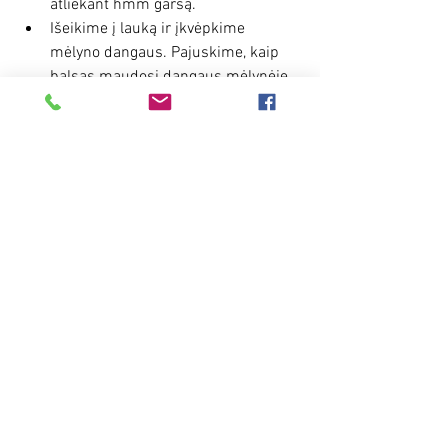
atliekant hmm garsą. 
Išeikime į lauką ir įkvėpkime 
mėlyno dangaus. Pajuskime, kaip 
balsas maudosi dangaus mėlynėje.
Saugokime savo kaklą. Įsitikinkime, 
kad šalikas ar drabužiai jo 
nevaržytų. 
Praktikuokime buvimą čia ir dabar, 
kai kalba kitas.
Kalbėkime apie tai, kas mums 
svarbu.
Nepamirškime, kad šventės – tai laikas 
užmegzti ryšį, suprasti ir švęsti 
kiekvieno žmogaus autentiškumą. 
NORI IŠMOKTI DAUGIAU?
Polyvagal pratimai ir somatinės 
praktikos, kurių mokome 
užsiėmimuose 