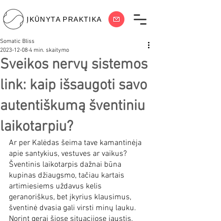
ĮKŪNYTA PRAKTIKA
Somatic Bliss
2023-12-08
4 min. skaitymo
Sveikos nervų sistemos
link: kaip išsaugoti savo
autentiškumą šventiniu
laikotarpiu?
Ar per Kalėdas šeima tave kamantinėja 
apie santykius, vestuves ar vaikus? 
Šventinis laikotarpis dažnai būna 
kupinas džiaugsmo, tačiau kartais 
artimiesiems uždavus kelis 
geranoriškus, bet įkyrius klausimus, 
šventinė dvasia gali virsti minų lauku. 
Norint gerai šiose situacijose jaustis, 