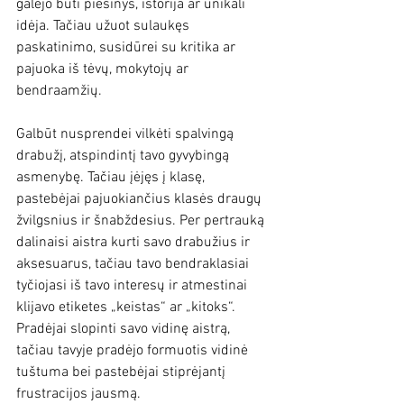
galėjo būti piešinys, istorija ar unikali 
idėja. Tačiau užuot sulaukęs 
paskatinimo, susidūrei su kritika ar 
pajuoka iš tėvų, mokytojų ar 
bendraamžių. 
Galbūt nusprendei vilkėti spalvingą 
drabužį, atspindintį tavo gyvybingą 
asmenybę. Tačiau įėjęs į klasę, 
pastebėjai pajuokiančius klasės draugų 
žvilgsnius ir šnabždesius. Per pertrauką 
dalinaisi aistra kurti savo drabužius ir 
aksesuarus, tačiau tavo bendraklasiai 
tyčiojasi iš tavo interesų ir atmestinai 
klijavo etiketes „keistas“ ar „kitoks“. 
Pradėjai slopinti savo vidinę aistrą, 
tačiau tavyje pradėjo formuotis vidinė 
tuštuma bei pastebėjai stiprėjantį 
frustracijos jausmą.