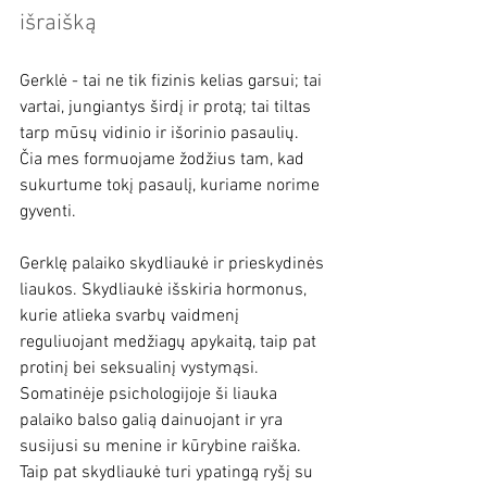
išraišką
Gerklė - tai ne tik fizinis kelias garsui; tai 
vartai, jungiantys širdį ir protą; tai tiltas 
tarp mūsų vidinio ir išorinio pasaulių. 
Čia mes formuojame žodžius tam, kad 
sukurtume tokį pasaulį, kuriame norime 
gyventi. 
Gerklę palaiko skydliaukė ir prieskydinės 
liaukos. Skydliaukė išskiria hormonus, 
kurie atlieka svarbų vaidmenį 
reguliuojant medžiagų apykaitą, taip pat 
protinį bei seksualinį vystymąsi. 
Somatinėje psichologijoje ši liauka 
palaiko balso galią dainuojant ir yra 
susijusi su menine ir kūrybine raiška. 
Taip pat skydliaukė turi ypatingą ryšį su 