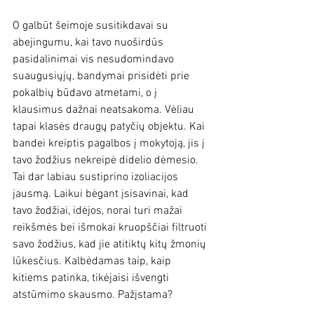
O galbūt šeimoje susitikdavai su 
abejingumu, kai tavo nuoširdūs 
pasidalinimai vis nesudomindavo 
suaugusiųjų, bandymai prisidėti prie 
pokalbių būdavo atmetami, o į 
klausimus dažnai neatsakoma. Vėliau 
tapai klasės draugų patyčių objektu. Kai 
bandei kreiptis pagalbos į mokytoją, jis į 
tavo žodžius nekreipė didelio dėmesio. 
Tai dar labiau sustiprino izoliacijos 
jausmą. Laikui bėgant įsisavinai, kad 
tavo žodžiai, idėjos, norai turi mažai 
reikšmės bei išmokai kruopščiai filtruoti 
savo žodžius, kad jie atitiktų kitų žmonių 
lūkesčius. Kalbėdamas taip, kaip 
kitiems patinka, tikėjaisi išvengti 
atstūmimo skausmo. Pažįstama?