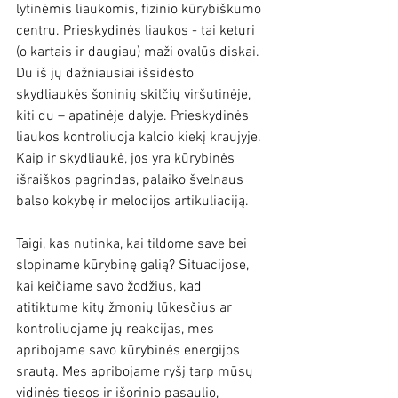
lytinėmis liaukomis, fizinio kūrybiškumo 
centru. Prieskydinės liaukos - tai keturi 
(o kartais ir daugiau) maži ovalūs diskai. 
Du iš jų dažniausiai išsidėsto 
skydliaukės šoninių skilčių viršutinėje, 
kiti du – apatinėje dalyje. Prieskydinės 
liaukos kontroliuoja kalcio kiekį kraujyje. 
Kaip ir skydliaukė, jos yra kūrybinės 
išraiškos pagrindas, palaiko švelnaus 
balso kokybę ir melodijos artikuliaciją.
Taigi, kas nutinka, kai tildome save bei 
slopiname kūrybinę galią? Situacijose, 
kai keičiame savo žodžius, kad 
atitiktume kitų žmonių lūkesčius ar 
kontroliuojame jų reakcijas, mes 
apribojame savo kūrybinės energijos 
srautą. Mes apribojame ryšį tarp mūsų 
vidinės tiesos ir išorinio pasaulio, 