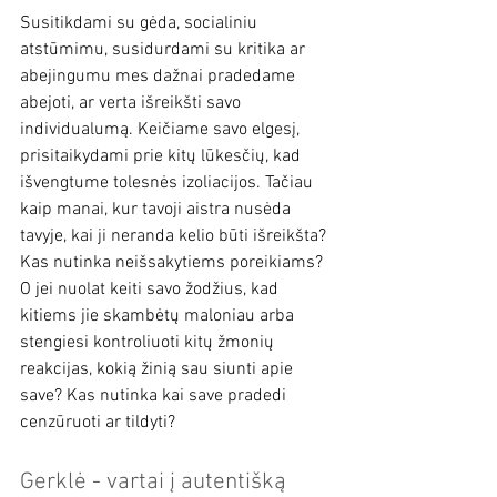
Susitikdami su gėda, socialiniu 
atstūmimu, susidurdami su kritika ar 
abejingumu mes dažnai pradedame 
abejoti, ar verta išreikšti savo 
individualumą. Keičiame savo elgesį, 
prisitaikydami prie kitų lūkesčių, kad 
išvengtume tolesnės izoliacijos. Tačiau 
kaip manai, kur tavoji aistra nusėda 
tavyje, kai ji neranda kelio būti išreikšta? 
Kas nutinka neišsakytiems poreikiams? 
O jei nuolat keiti savo žodžius, kad 
kitiems jie skambėtų maloniau arba 
stengiesi kontroliuoti kitų žmonių 
reakcijas, kokią žinią sau siunti apie 
save? Kas nutinka kai save pradedi 
cenzūruoti ar tildyti?
Gerklė - vartai į autentišką 